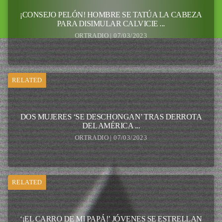
¡CONSEJO PELÓN! HOMBRE SE TATÚA LA CABEZA
PARA DISIMULAR CALVICIE ...
ORTRADIO | 07/03/2023
RELATED
DOS MUJERES ‘SE DESCHONGAN’ TRAS DERROTA
DEL AMÉRICA ...
ORTRADIO | 07/03/2023
RELATED
‘¡EL CARRO DE MI PAPÁ!’ JÓVENES SE ESTRELLAN