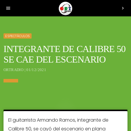
menu
chevron_right
ESPECTÁCULOS
INTEGRANTE DE CALIBRE 50
SE CAE DEL ESCENARIO
ORTRADIO | 01/12/2021
El guitarrista Armando Ramos, integrante de
Calibre 50, se cayó del escenario en plana