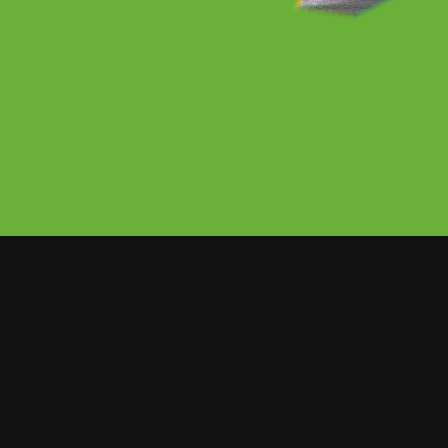
La empresa Netflix dio a conocer q
rodaje de la cuarta temporada de l
graba en Atlanta.
Mediante un video, la compañía d