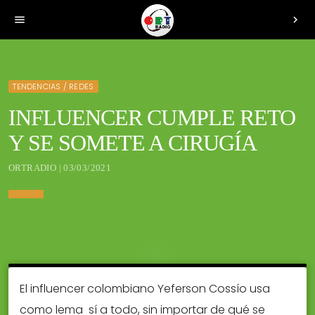
menu
chevron_right
TENDENCIAS / REDES
INFLUENCER CUMPLE RETO
Y SE SOMETE A CIRUGÍA
ORTRADIO | 03/03/2021
El influencer colombiano Yeferson Cossío usa
como lema sí a todo, sin importar de qué se