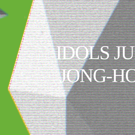
IDOLS J
JONG-HO