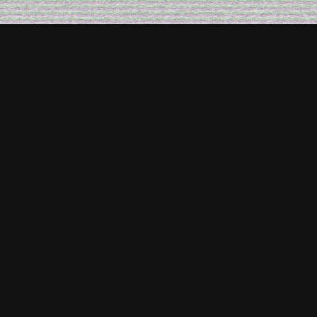
i Jong-hoon, ex miembro de la banda de
os a seis y cinco años de prisión
grupales cometidas en dos fiestas en
én fu condenado por grabar a mujeres
compartirlas.
e Seúl consideró que ambos participaron
s que se encontraban en estado
n 2016 en Hongcheon, provincia de