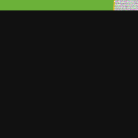
Los idols Jung Joon-young, y Cho
K-Pop F.T. Island, fueron condenad
respectivamente, por violaciones 
2016.
Además, Jung Joon-young, tambi
con las que mantuvo relaciones y 
Un tribunal del Distrito Central d
en violaciones en grupo a mujere
inconsciente o semiinconsciente e