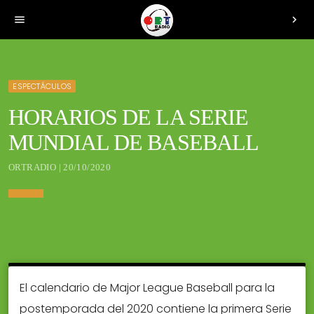
menu
chevron_right
ESPECTÁCULOS
HORARIOS DE LA SERIE
MUNDIAL DE BASEBALL
ORTRADIO | 20/10/2020
El calendario de Major League Baseball para la
postemporada del 2020 contiene la primera Serie