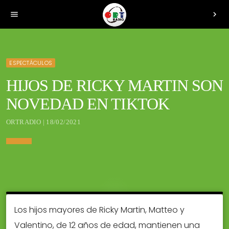
menu
chevron_right
ESPECTÁCULOS
HIJOS DE RICKY MARTIN SON
NOVEDAD EN TIKTOK
ORTRADIO | 18/02/2021
Los hijos mayores de Ricky Martin, Matteo y
Valentino, de 12 años de edad, mantienen una