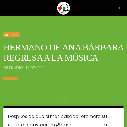
menu
chevron_right
MÚSICA
HERMANO DE ANA BÁRBARA
REGRESA A LA MÚSICA
ORTRADIO | 13/07/2021
Después de que el mes pasado retomara su
cuenta de instagram @panchougalde dio a