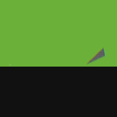
En fechas recientes Edwin Luna y
tema titulado Telarañas, este d
algunos meses y por fin salió a la l