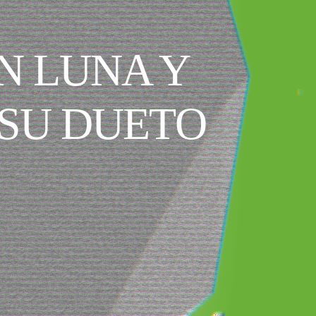
N LUNA Y
SU DUETO