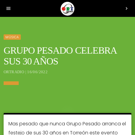
menu
chevron_right
MÚSICA
GRUPO PESADO CELEBRA
SUS 30 AÑOS
ORTRADIO | 16/06/2022
Mas pesado que nunca Grupo Pesado arranca el
festejo de sus 30 años en Torreón este evento