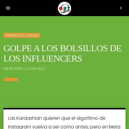
menu
chevron_right
TENDENCIAS / REDES
GOLPE A LOS BOLSILLOS DE
LOS INFLUENCERS
ORTRADIO | 24/08/2022
Las Kardashian quieren que el algoritmo de
Instagram vuelva a ser como antes, pero en Meta