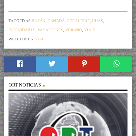
TAGGED AS
BAZÁN
,
CANADÁ
,
GERALDINE
,
HIJAS
,
INOLVIDABLE
,
VACACIONES
,
VERANO
,
VIAJE
.
WRITTEN BY
STAFF
ORT NOTICIAS