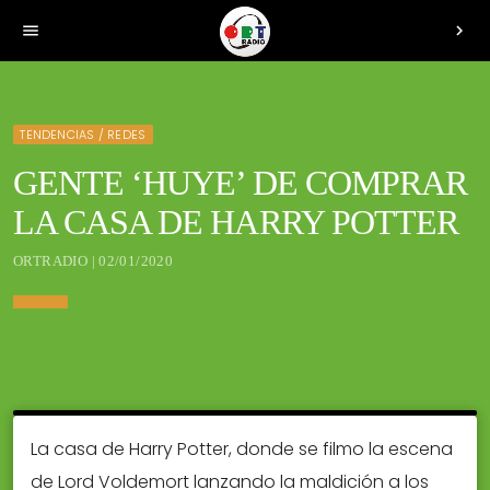
menu
chevron_right
TENDENCIAS / REDES
GENTE ‘HUYE’ DE COMPRAR
LA CASA DE HARRY POTTER
ORTRADIO | 02/01/2020
La casa de Harry Potter, donde se filmo la escena
de Lord Voldemort lanzando la maldición a los