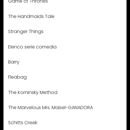
Game of Thrones
The Handmaids Tale
Stranger Things
Elenco serie comedia
Barry
Fleabag
The Kominsky Method
The Marvelous Mrs. Maisel-GANADORA
Schitts Creek