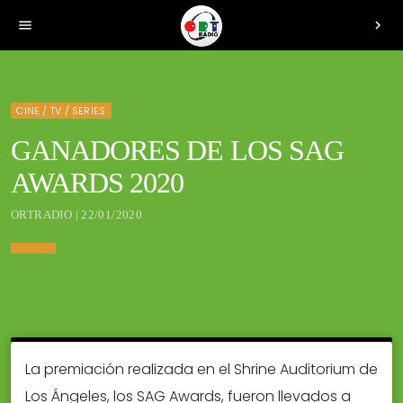
menu
chevron_right
CINE / TV / SERIES
GANADORES DE LOS SAG
AWARDS 2020
ORTRADIO | 22/01/2020
La premiación realizada en el Shrine Auditorium de
Los Ángeles, los SAG Awards, fueron llevados a