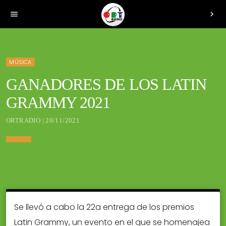
menu
chevron_right
MÚSICA
GANADORES DE LOS LATIN
GRAMMY 2021
ORTRADIO | 20/11/2021
Se llevó a cabo la 22a entrega de los premios
Latin Grammy, un evento en el que se homenajea