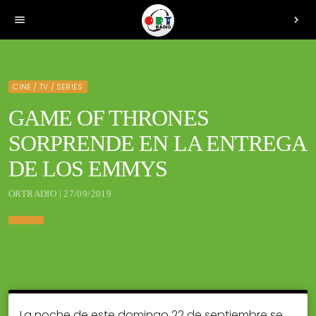
menu
chevron_right
CINE / TV / SERIES
GAME OF THRONES
SORPRENDE EN LA ENTREGA
DE LOS EMMYS
ORTRADIO | 27/09/2019
La noche de este domingo 22 de septiembre se