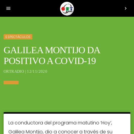
menu
chevron_right
ESPECTÁCULOS
GALILEA MONTIJO DA
POSITIVO A COVID-19
ORTRADIO | 12/11/2020
La conductora del programa matutino ‘Hoy’,
Galilea Montijo, dio a conocer a través de su