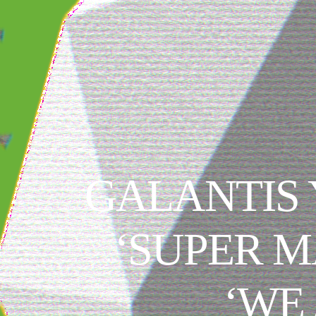
GALANTIS 
‘SUPER M
‘WE