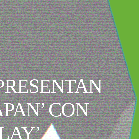
 PRESENTAN
APAN’ CON
LAY’