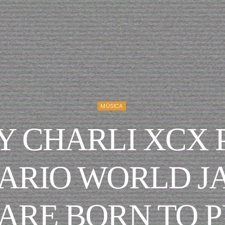
MÚSICA
Y CHARLI XCX
ARIO WORLD J
 ARE BORN TO P