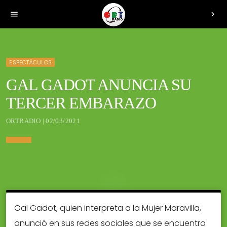
menu
chevron_right
ESPECTÁCULOS
GAL GADOT ANUNCIA SU
TERCER EMBARAZO
ORTRADIO | 02/03/2021
Gal Gadot, quien interpreta a la Mujer Maravilla,
anunció en sus redes sociales que se encuentra