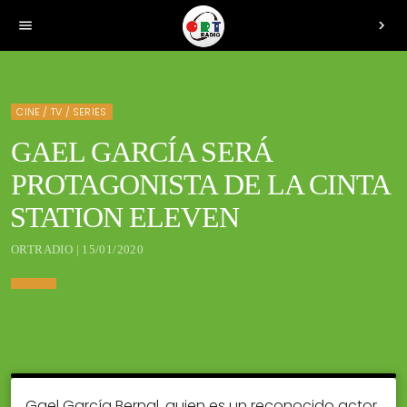
menu
chevron_right
CINE / TV / SERIES
GAEL GARCÍA SERÁ
PROTAGONISTA DE LA CINTA
STATION ELEVEN
ORTRADIO | 15/01/2020
Gael García Bernal, quien es un reconocido actor