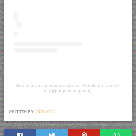
Una publicación compartida por People en Espan?
ol (@peopleenespanol)
WRITTEN BY
ORTRADIO