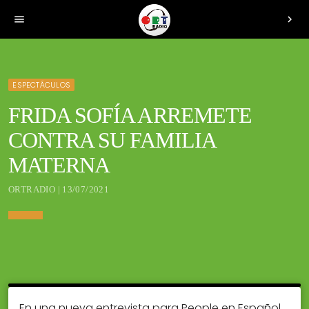
menu
chevron_right
ESPECTÁCULOS
FRIDA SOFÍA ARREMETE
CONTRA SU FAMILIA
MATERNA
ORTRADIO | 13/07/2021
En una nueva entrevista para People en Español,