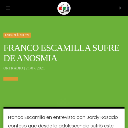
menu
chevron_right
ESPECTÁCULOS
FRANCO ESCAMILLA SUFRE
DE ANOSMIA
ORTRADIO | 21/07/2021
Franco Escamilla en entrevista con Jordy Rosado
confeso que desde la adolescencia sufrió este