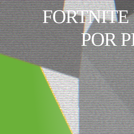
FORTNITE
POR P