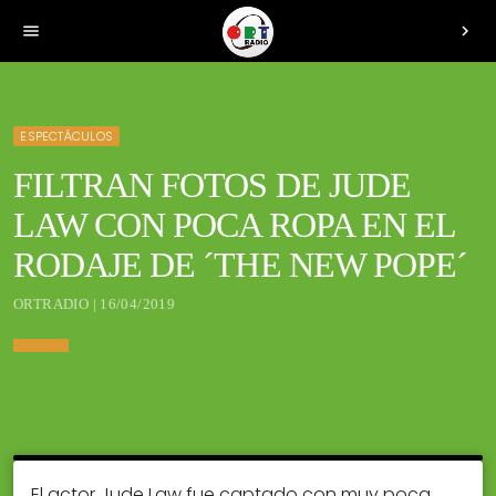
menu
chevron_right
ESPECTÁCULOS
FILTRAN FOTOS DE JUDE
LAW CON POCA ROPA EN EL
RODAJE DE ´THE NEW POPE´
ORTRADIO | 16/04/2019
El actor Jude Law fue captado con muy poca