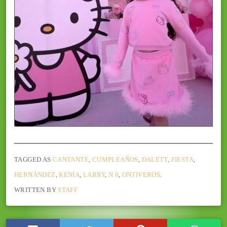
TAGGED AS
CANTANTE
,
CUMPLEAÑOS
,
DALETT
,
FIESTA
,
HERNÁNDEZ
,
KENIA
,
LARRY
,
N.6
,
ONTIVEROS
.
WRITTEN BY
STAFF