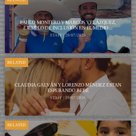
PABLO MONTERO Y MARCOS VELÁZQUEZ,
EJEMPLO DE INCLUSIÓN EN EL MEDIO ...
STAFF | 29/07/2026
RELATED
CLAUDIA GALVÁN Y LORENZO MÉNDEZ ESTAN
ESPERANDO BEBÉ
STAFF | 29/07/2026
RELATED