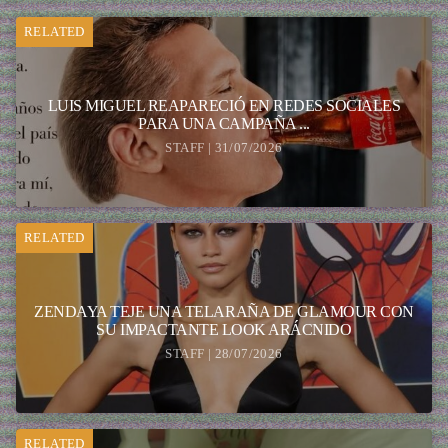
RELATED
LUIS MIGUEL REAPARECIÓ EN REDES SOCIALES
PARA UNA CAMPAÑA ...
STAFF | 31/07/2026
RELATED
ZENDAYA TEJE UNA TELARAÑA DE GLAMOUR CON
SU IMPACTANTE LOOK ARÁCNIDO
STAFF | 28/07/2026
RELATED