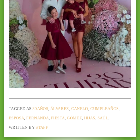
TAGGED AS
30AÑOS
,
ÁLVAREZ
,
CANELO
,
CUMPLEAÑOS
,
ESPOSA
,
FERNANDA
,
FIESTA
,
GÓMEZ
,
HIJAS
,
SAÚL
.
WRITTEN BY
STAFF