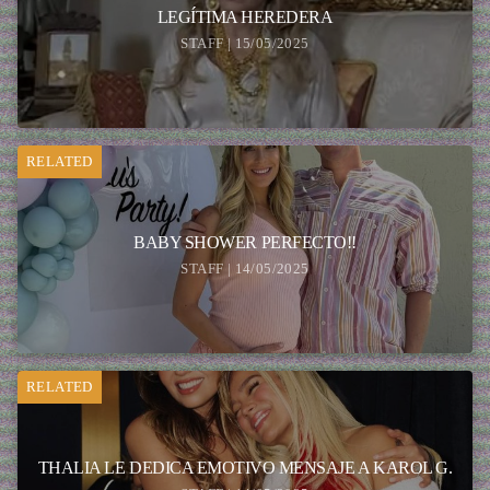
LEGÍTIMA HEREDERA
STAFF | 15/05/2025
RELATED
BABY SHOWER PERFECTO!!
STAFF | 14/05/2025
RELATED
THALIA LE DEDICA EMOTIVO MENSAJE A KAROL G.