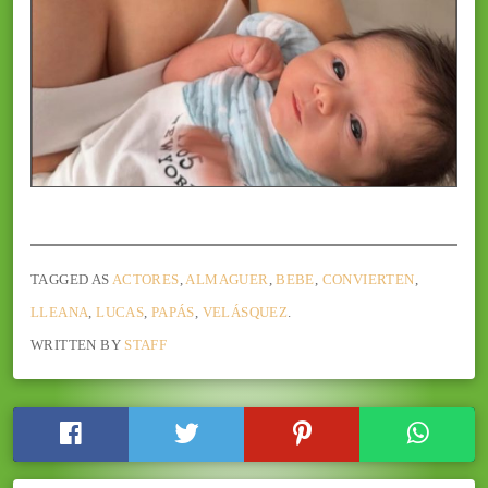
TAGGED AS
ACTORES
,
ALMAGUER
,
BEBE
,
CONVIERTEN
,
LLEANA
,
LUCAS
,
PAPÁS
,
VELÁSQUEZ
.
WRITTEN BY
STAFF