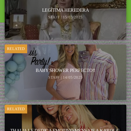
LEGÍTIMA HEREDERA
STAFF | 15/05/2025
RELATED
BABY SHOWER PERFECTO!!
STAFF | 14/05/2025
RELATED
THALIA LE DEDICA EMOTIVO MENSAJE A KAROL G.