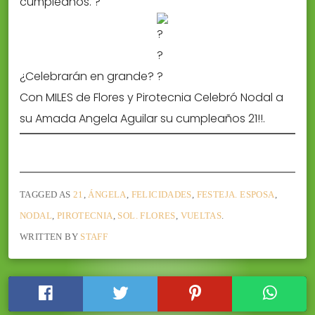
cumpleaños.
¿Celebrarán en grande?
Con MILES de Flores y Pirotecnia Celebró Nodal a
su Amada Angela Aguilar su cumpleaños 21!!.
TAGGED AS
21
,
ÁNGELA
,
FELICIDADES
,
FESTEJA. ESPOSA
,
NODAL
,
PIROTECNIA
,
SOL. FLORES
,
VUELTAS
.
WRITTEN BY
STAFF