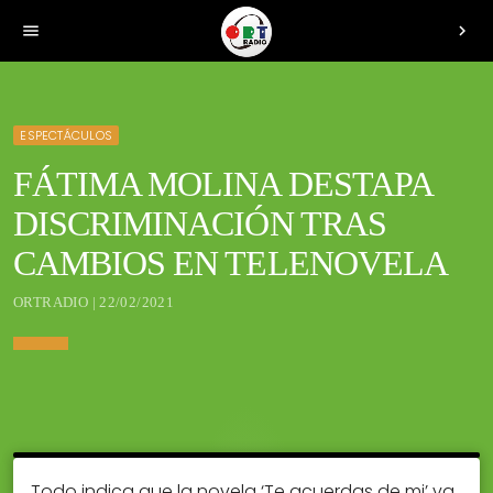
menu
chevron_right
ESPECTÁCULOS
FÁTIMA MOLINA DESTAPA
DISCRIMINACIÓN TRAS
CAMBIOS EN TELENOVELA
ORTRADIO | 22/02/2021
Todo indica que la novela ‘Te acuerdas de mi’ va