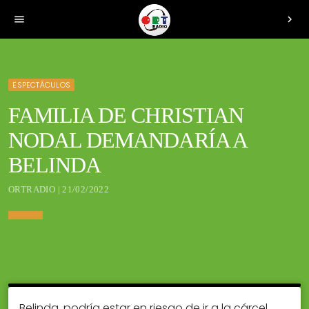
menu
chevron_right
ESPECTÁCULOS
FAMILIA DE CHRISTIAN
NODAL DEMANDARÍA A
BELINDA
ORTRADIO | 21/02/2022
Belinda, podría estar en riesgo de ir a la cárcel,