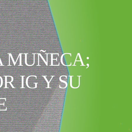
A MUÑECA;
R IG Y SU
E