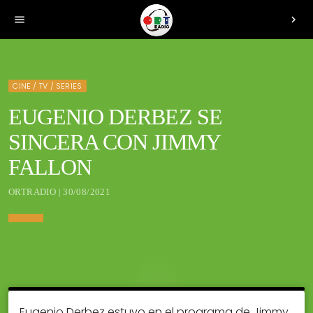
menu
chevron_right
CINE / TV / SERIES
EUGENIO DERBEZ SE
SINCERA CON JIMMY
FALLON
ORTRADIO | 30/08/2021
Eugenio Derbez estuvo en el programa de Jimmy