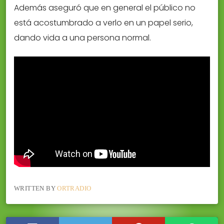
Además aseguró que en general el público no
está acostumbrado a verlo en un papel serio,
dando vida a una persona normal.
WRITTEN BY
ORTRADIO