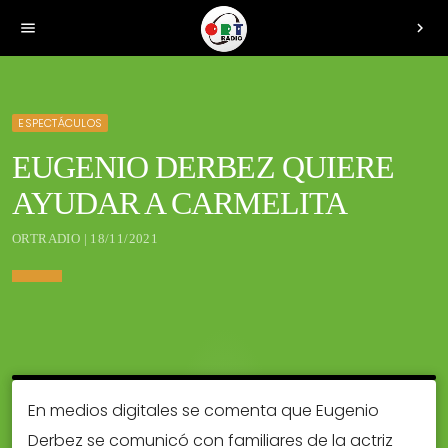
menu
chevron_right
ESPECTÁCULOS
EUGENIO DERBEZ QUIERE
AYUDAR A CARMELITA
ORTRADIO | 18/11/2021
En medios digitales se comenta que Eugenio
Derbez se comunicó con familiares de la actriz