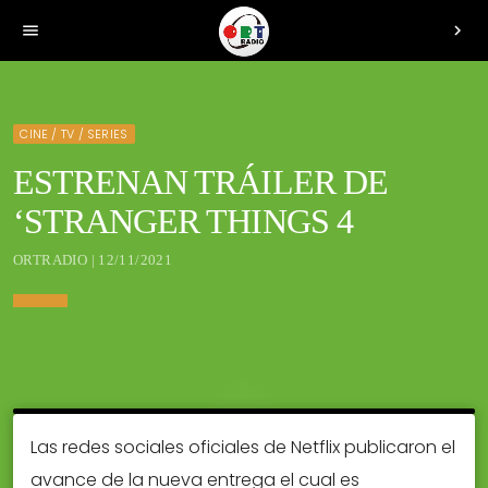
menu
chevron_right
CINE / TV / SERIES
ESTRENAN TRÁILER DE
‘STRANGER THINGS 4
ORTRADIO | 12/11/2021
Las redes sociales oficiales de Netflix publicaron el
avance de la nueva entrega el cual es