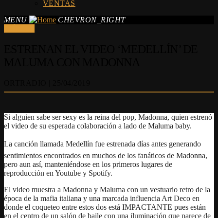
VENTAS
MENU
CHEVRON_RIGHT
MÚSICA
ESTRENAN EL VIDEO ‘MEDELLÍN’ DE
MALUMA CON MADONNA
ORTRADIO | 25/04/2019
Si alguien sabe ser sexy es la reina del pop, Madonna, quien estrenó
el video de su esperada colaboración a lado de Maluma baby.
La canción llamada Medellín fue estrenada días antes generando
sentimientos encontrados en muchos de los fanáticos de Madonna,
pero aun así, manteniéndose en los primeros lugares de
reproducción en Youtube y Spotify.
El video muestra a Madonna y Maluma con un vestuario retro de la
época de la mafia italiana y una marcada influencia Art Deco en
donde el coqueteo entre estos dos está IMPACTANTE pues están
en el centro de un salón de baile con una iluminación que parece de