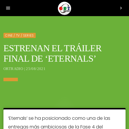
menu
chevron_right
CINE / TV / SERIES
ESTRENAN EL TRÁILER
FINAL DE ‘ETERNALS’
ORTRADIO | 25/08/2021
‘Eternals’ se ha posicionado como una de las
entregas más ambiciosas de la Fase 4 del