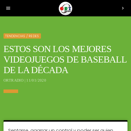
menu
chevron_right
TENDENCIAS / REDES
ESTOS SON LOS MEJORES
VIDEOJUEGOS DE BASEBALL
DE LA DÉCADA
ORTRADIO | 11/01/2020
Sentarse, agarrar un control y poder ser quien