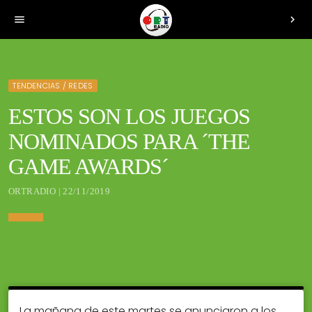
menu
chevron_right
TENDENCIAS / REDES
ESTOS SON LOS JUEGOS
NOMINADOS PARA ´THE
GAME AWARDS´
ORTRADIO | 22/11/2019
La mañana de este martes se anunciaron a los