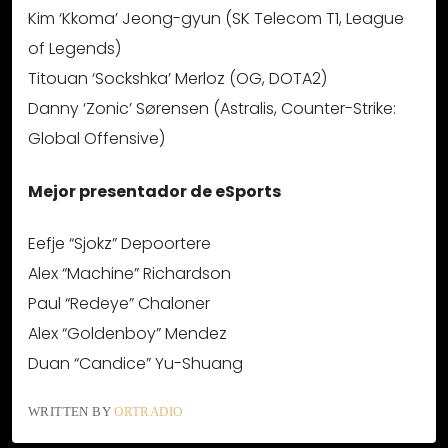
Kim ‘Kkoma’ Jeong-gyun (SK Telecom T1, League
of Legends)
Titouan ‘Sockshka’ Merloz (OG, DOTA2)
Danny ‘Zonic’ Sørensen (Astralis, Counter-Strike:
Global Offensive)
Mejor presentador de eSports
Eefje “Sjokz” Depoortere
Alex “Machine” Richardson
Paul “Redeye” Chaloner
Alex “Goldenboy” Mendez
Duan “Candice” Yu-Shuang
WRITTEN BY
ORTRADIO