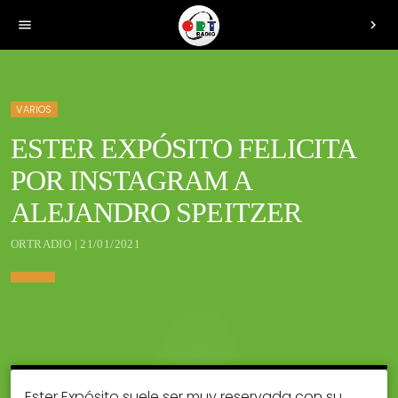
menu
chevron_right
VARIOS
ESTER EXPÓSITO FELICITA
POR INSTAGRAM A
ALEJANDRO SPEITZER
ORTRADIO | 21/01/2021
Ester Expósito suele ser muy reservada con su