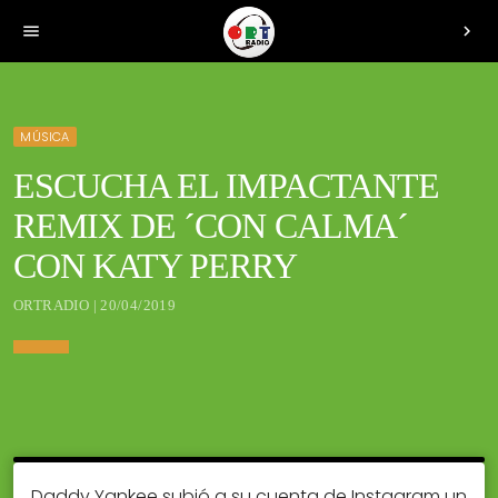
menu
chevron_right
MÚSICA
ESCUCHA EL IMPACTANTE
REMIX DE ´CON CALMA´
CON KATY PERRY
ORTRADIO | 20/04/2019
Daddy Yankee subió a su cuenta de Instagram un