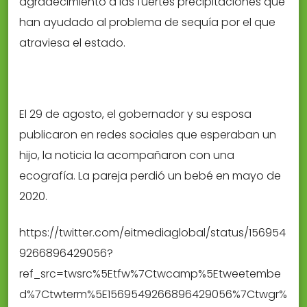
agradecimiento a las fuertes precipitaciones que
han ayudado al problema de sequía por el que
atraviesa el estado.
El 29 de agosto, el gobernador y su esposa
publicaron en redes sociales que esperaban un
hijo, la noticia la acompañaron con una
ecografía. La pareja perdió un bebé en mayo de
2020.
https://twitter.com/eitmediaglobal/status/156954
9266896429056?
ref_src=twsrc%5Etfw%7Ctwcamp%5Etweetembe
d%7Ctwterm%5E1569549266896429056%7Ctwgr%