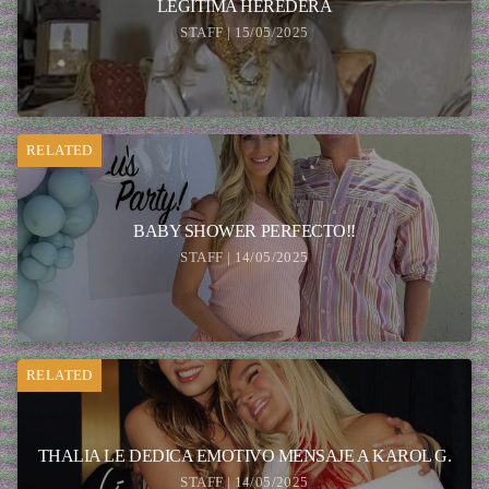
LEGÍTIMA HEREDERA
STAFF | 15/05/2025
RELATED
BABY SHOWER PERFECTO!!
STAFF | 14/05/2025
RELATED
THALIA LE DEDICA EMOTIVO MENSAJE A KAROL G.
STAFF | 14/05/2025