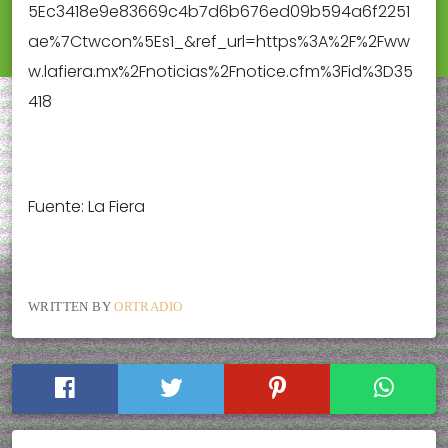
5Ec3418e9e83669c4b7d6b676ed09b594a6f2251
ae%7Ctwcon%5Es1_&ref_url=https%3A%2F%2Fww
w.lafiera.mx%2Fnoticias%2Fnotice.cfm%3Fid%3D35
418
Fuente: La Fiera
WRITTEN BY
ORTRADIO