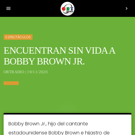
menu
chevron_right
ESPECTÁCULOS
ENCUENTRAN SIN VIDA A
BOBBY BROWN JR.
ORTRADIO | 19/11/2020
Bobby Brown Jr., hijo del cantante
estadounidense Bobby Brown e hijastro de