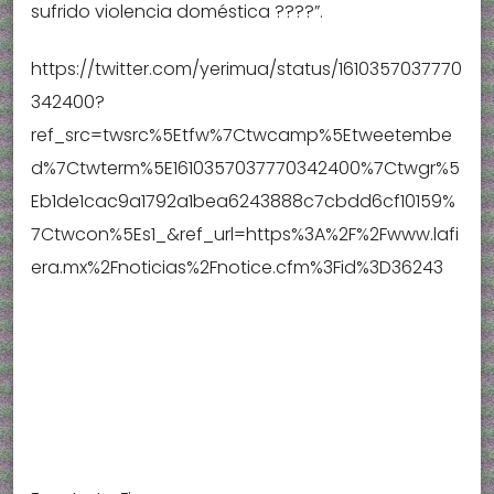
sufrido violencia doméstica ????”.
https://twitter.com/yerimua/status/1610357037770
342400?
ref_src=twsrc%5Etfw%7Ctwcamp%5Etweetembe
d%7Ctwterm%5E1610357037770342400%7Ctwgr%5
Eb1de1cac9a1792a1bea6243888c7cbdd6cf10159%
7Ctwcon%5Es1_&ref_url=https%3A%2F%2Fwww.lafi
era.mx%2Fnoticias%2Fnotice.cfm%3Fid%3D36243