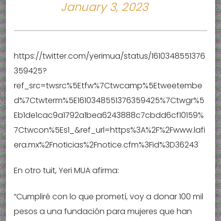
January 3, 2023
https://twitter.com/yerimua/status/1610348551376
359425?
ref_src=twsrc%5Etfw%7Ctwcamp%5Etweetembe
d%7Ctwterm%5E1610348551376359425%7Ctwgr%5
Eb1de1cac9a1792a1bea6243888c7cbdd6cf10159%
7Ctwcon%5Es1_&ref_url=https%3A%2F%2Fwww.lafi
era.mx%2Fnoticias%2Fnotice.cfm%3Fid%3D36243
En otro tuit, Yeri MUA afirma:
“Cumpliré con lo que prometí, voy a donar 100 mil
pesos a una fundación para mujeres que han