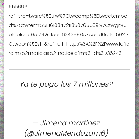
65569?
ref_src=twsrc%5Etfw%7Ctwcamp%5Etweetembe
d%7Ctwterm%5E1610347211350765569%7Ctwgr%5E
b1de1cac9a1792a1bea6243888c7cbdd6cf10159%7
Ctwcon%5Es1_&ref_url=https%3A%2F%2Fwww.lafie
ra.mx%2Fnoticias%2Fnotice.cfm%3Fid%3D36243
Ya te pago los 7 millones?
— Jimena martinez
(@JimenaMendozam6)