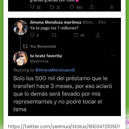
https://twitter.com/yerimua/status/16103472113507