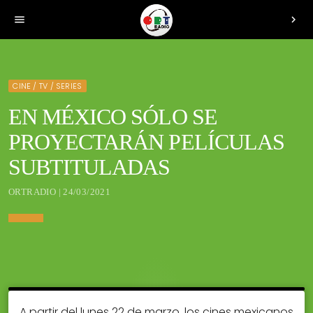
menu
chevron_right
CINE / TV / SERIES
EN MÉXICO SÓLO SE
PROYECTARÁN PELÍCULAS
SUBTITULADAS
ORTRADIO | 24/03/2021
A partir del lunes 22 de marzo, los cines mexicanos