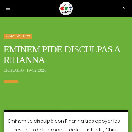
menu
chevron_right
ESPECTÁCULOS
EMINEM PIDE DISCULPAS A
RIHANNA
ORTRADIO | 19/12/2020
Eminem se disculpó con Rihanna tras apoyar las
agresiones de la expareja de la cantante, Chris