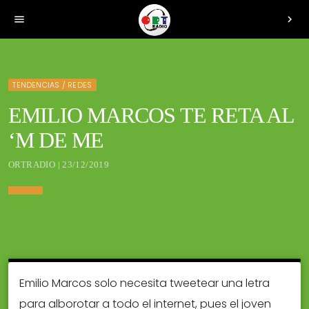
menu
chevron_right
TENDENCIAS / REDES
EMILIO MARCOS TE RETA AL
‘M DE ME
ORTRADIO | 23/12/2019
Emilio Marcos solo necesita tweetear una letra
para alborotar a todo el internet, pues el joven