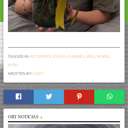
TAGGED AS
ACCIDENTE
,
ELISSA
,
GABRIEL
,
HIJA
,
MARIE
,
SOTO
.
WRITTEN BY
STAFF
ORT NOTICIAS