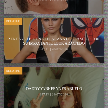
RELATED
ZENDAYA TEJE UNA TELARAÑA DE GLAMOUR CON
SU IMPACTANTE LOOK ARÁCNIDO
STAFF | 28/07/2026
RELATED
DADDY YANKEE YA ES ABUELO
STAFF | 28/07/2026