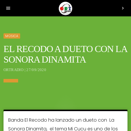
menu
chevron_right
MÚSICA
EL RECODO A DUETO CON LA
SONORA DINAMITA
ORTRADIO | 27/09/2020
Banda El Recodo ha lanzado un dueto con La
Sonora Dinamita, el tema Mi Cucu es uno de los