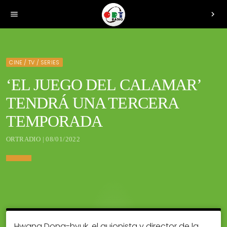
menu
chevron_right
CINE / TV / SERIES
‘EL JUEGO DEL CALAMAR’
TENDRÁ UNA TERCERA
TEMPORADA
ORTRADIO | 08/01/2022
Hwang Dong-hyuk, el guionista y director de la