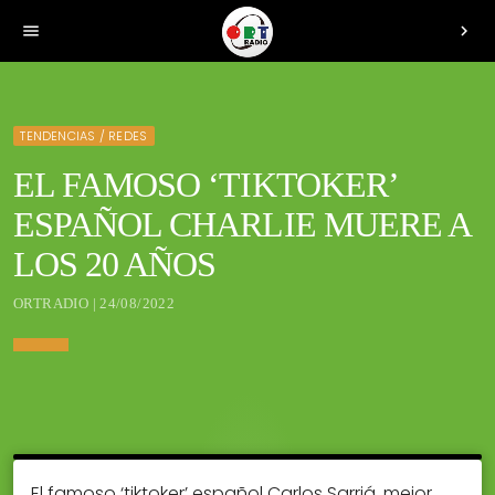
menu
chevron_right
TENDENCIAS / REDES
EL FAMOSO ‘TIKTOKER’
ESPAÑOL CHARLIE MUERE A
LOS 20 AÑOS
ORTRADIO | 24/08/2022
El famoso ‘tiktoker’ español Carlos Sarriá, mejor